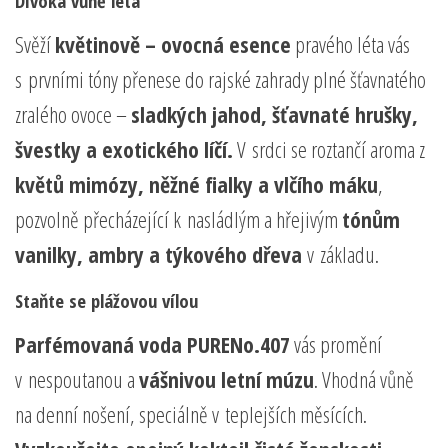
Divoká vůně léta
Svěží
květinově – ovocná esence
pravého léta vás
s prvními tóny přenese do rajské zahrady plné šťavnatého
zralého ovoce –
sladkých jahod, šťavnaté hrušky,
švestky a exotického líčí.
V srdci se roztančí aroma z
květů mimózy, něžné fialky a vlčího máku
,
pozvolně přecházející k nasládlým a hřejivým
tónům
vanilky, ambry a týkového dřeva
v základu.
Staňte se plážovou vílou
Parfémovaná voda PURENo.407
vás promění
v nespoutanou a
vášnivou letní múzu
. Vhodná vůně
na denní nošení, speciálně v teplejších měsících.