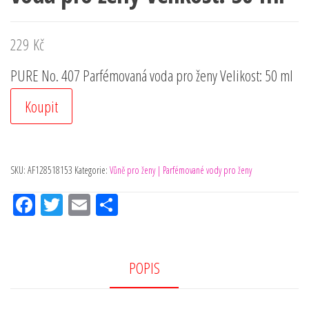
229
Kč
PURE No. 407 Parfémovaná voda pro ženy Velikost: 50 ml
Koupit
SKU:
AF128518153
Kategorie:
Vůně pro ženy | Parfémované vody pro ženy
Fac
Tw
Em
Sh
eb
itt
ail
ar
oo
er
e
k
POPIS