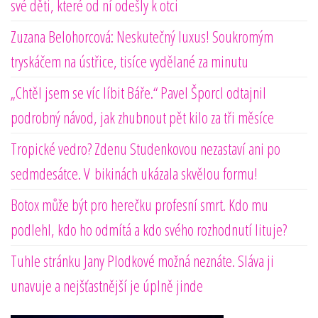
své děti, které od ní odešly k otci
Zuzana Belohorcová: Neskutečný luxus! Soukromým
tryskáčem na ústřice, tisíce vydělané za minutu
„Chtěl jsem se víc líbit Báře.“ Pavel Šporcl odtajnil
podrobný návod, jak zhubnout pět kilo za tři měsíce
Tropické vedro? Zdenu Studenkovou nezastaví ani po
sedmdesátce. V bikinách ukázala skvělou formu!
Botox může být pro herečku profesní smrt. Kdo mu
podlehl, kdo ho odmítá a kdo svého rozhodnutí lituje?
Tuhle stránku Jany Plodkové možná neznáte. Sláva ji
unavuje a nejšťastnější je úplně jinde