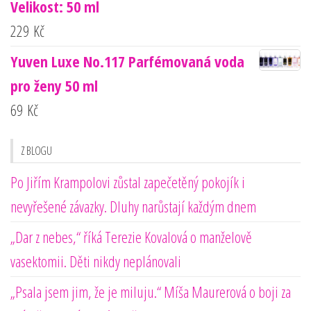
Velikost: 50 ml
229
Kč
Yuven Luxe No.117 Parfémovaná voda
pro ženy 50 ml
69
Kč
Z BLOGU
Po Jiřím Krampolovi zůstal zapečetěný pokojík i
nevyřešené závazky. Dluhy narůstají každým dnem
„Dar z nebes,“ říká Terezie Kovalová o manželově
vasektomii. Děti nikdy neplánovali
„Psala jsem jim, že je miluju.“ Míša Maurerová o boji za