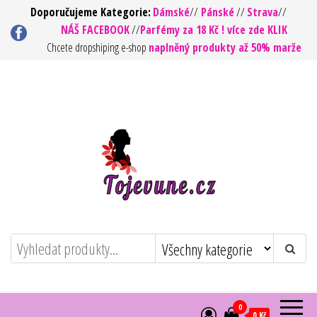
Přeskočit
Doporučujeme Kategorie:
Dámské
//
Pánské
//
Strava
//
NÁŠ FACEBOOK
//
Parfémy za 18 Kč ! více zde KLIK
na
Chcete dropshiping e-shop
naplněný produkty až 50% marže
obsah
To jsou vůně ! – Kvalita za rozumnou
https://tojevune.cz/
cenu
0
0 Kč