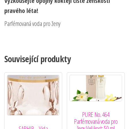
Vyzkoušejte opojný koktejl čisté ženskosti
pravého léta!
Parfémovaná voda pro ženy
Související produkty
PURE No. 464
Parfémovaná voda pro
ženy Velikost: 50 ml
SAPHIR – Vida