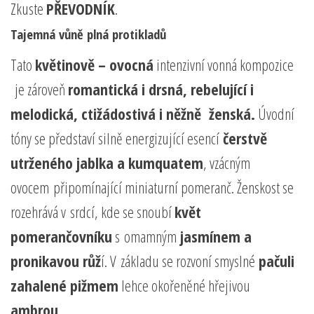
Zkuste
PŘEVODNÍK
.
Tajemná vůně plná protikladů
Tato
květinově – ovocná
intenzivní vonná kompozice
je zároveň
romantická i drsná, rebelující i
melodická, ctižádostivá i něžně ženská.
Úvodní
tóny se představí silně energizující esencí
čerstvě
utrženého jablka a kumquatem
, vzácným
ovocem připomínající miniaturní pomeranč. Ženskost se
rozehrává v srdcí, kde se snoubí
květ
pomerančovníku
s omamným
jasmínem a
pronikavou růž
í. V základu se rozvoní smyslné
pačuli
zahalené pižmem
lehce okořeněné hřejivou
ambrou.