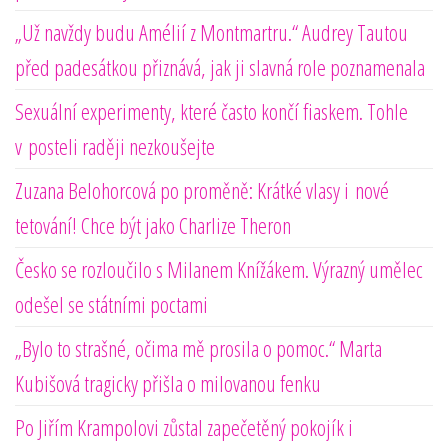
„Už navždy budu Amélií z Montmartru.“ Audrey Tautou
před padesátkou přiznává, jak ji slavná role poznamenala
Sexuální experimenty, které často končí fiaskem. Tohle
v posteli raději nezkoušejte
Zuzana Belohorcová po proměně: Krátké vlasy i nové
tetování! Chce být jako Charlize Theron
Česko se rozloučilo s Milanem Knížákem. Výrazný umělec
odešel se státními poctami
„Bylo to strašné, očima mě prosila o pomoc.“ Marta
Kubišová tragicky přišla o milovanou fenku
Po Jiřím Krampolovi zůstal zapečetěný pokojík i