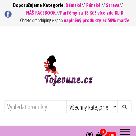
Přeskočit
Doporučujeme Kategorie:
Dámské
//
Pánské
//
Strava
//
NÁŠ FACEBOOK
//
Parfémy za 18 Kč ! více zde KLIK
na
Chcete dropshiping e-shop
naplněný produkty až 50% marže
obsah
To jsou vůně ! – Kvalita za rozumnou
https://tojevune.cz/
cenu
0
0 Kč