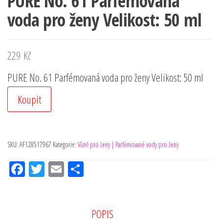
PURE No. 61 Parfémovaná
voda pro ženy Velikost: 50 ml
229
Kč
PURE No. 61 Parfémovaná voda pro ženy Velikost: 50 ml
Koupit
SKU:
AF128517967
Kategorie:
Vůně pro ženy | Parfémované vody pro ženy
Fac
Tw
Em
Sh
eb
itt
ail
ar
oo
er
e
k
POPIS