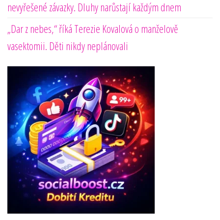
nevyřešené závazky. Dluhy narůstají každým dnem
„Dar z nebes,“ říká Terezie Kovalová o manželově
vasektomii. Děti nikdy neplánovali