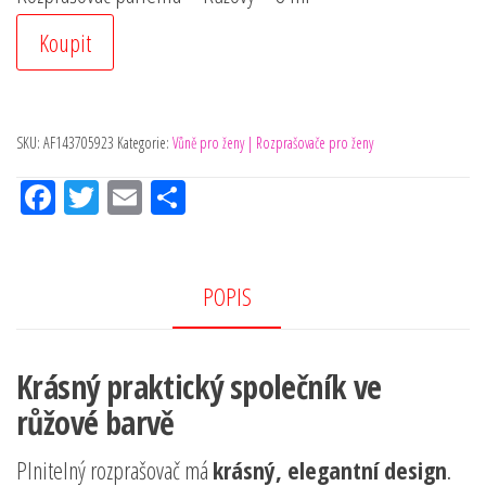
Koupit
SKU:
AF143705923
Kategorie:
Vůně pro ženy | Rozprašovače pro ženy
Fac
Tw
Em
Sh
eb
itt
ail
ar
oo
er
e
k
POPIS
Krásný praktický společník ve
růžové barvě
Plnitelný rozprašovač má
krásný, elegantní design
.