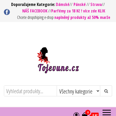
Přeskočit
Doporučujeme Kategorie:
Dámské
//
Pánské
//
Strava
//
NÁŠ FACEBOOK
//
Parfémy za 18 Kč ! více zde KLIK
na
Chcete dropshiping e-shop
naplněný produkty až 50% marže
obsah
To jsou vůně ! – Kvalita za rozumnou
https://tojevune.cz/
cenu
0
0 Kč