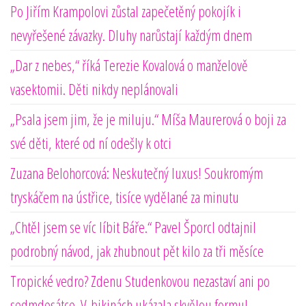
Po Jiřím Krampolovi zůstal zapečetěný pokojík i
nevyřešené závazky. Dluhy narůstají každým dnem
„Dar z nebes,“ říká Terezie Kovalová o manželově
vasektomii. Děti nikdy neplánovali
„Psala jsem jim, že je miluju.“ Míša Maurerová o boji za
své děti, které od ní odešly k otci
Zuzana Belohorcová: Neskutečný luxus! Soukromým
tryskáčem na ústřice, tisíce vydělané za minutu
„Chtěl jsem se víc líbit Báře.“ Pavel Šporcl odtajnil
podrobný návod, jak zhubnout pět kilo za tři měsíce
Tropické vedro? Zdenu Studenkovou nezastaví ani po
sedmdesátce. V bikinách ukázala skvělou formu!