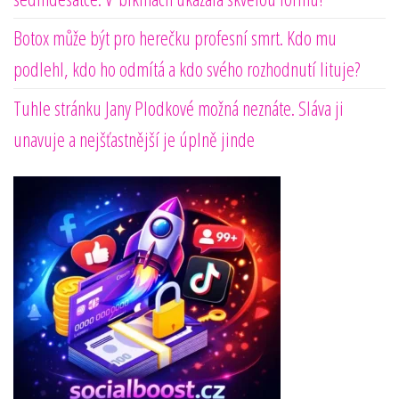
Botox může být pro herečku profesní smrt. Kdo mu
podlehl, kdo ho odmítá a kdo svého rozhodnutí lituje?
Tuhle stránku Jany Plodkové možná neznáte. Sláva ji
unavuje a nejšťastnější je úplně jinde