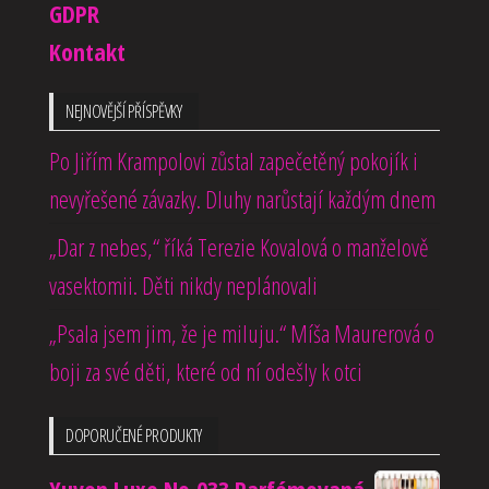
GDPR
Kontakt
NEJNOVĚJŠÍ PŘÍSPĚVKY
Po Jiřím Krampolovi zůstal zapečetěný pokojík i
nevyřešené závazky. Dluhy narůstají každým dnem
„Dar z nebes,“ říká Terezie Kovalová o manželově
vasektomii. Děti nikdy neplánovali
„Psala jsem jim, že je miluju.“ Míša Maurerová o
boji za své děti, které od ní odešly k otci
DOPORUČENÉ PRODUKTY