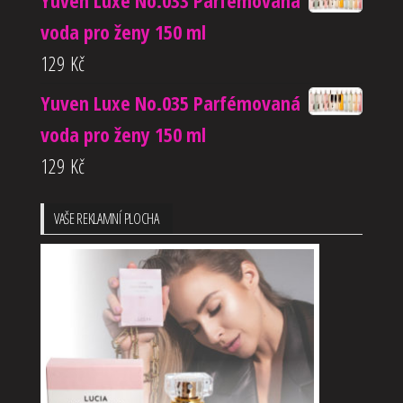
Yuven Luxe No.033 Parfémovaná
voda pro ženy 150 ml
129
Kč
Yuven Luxe No.035 Parfémovaná
voda pro ženy 150 ml
129
Kč
VAŠE REKLAMNÍ PLOCHA