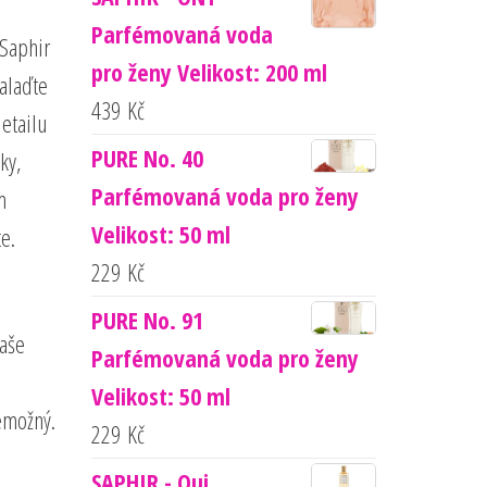
Parfémovaná voda
Saphir
pro ženy Velikost: 200 ml
alaďte
439
Kč
etailu
PURE No. 40
ky,
Parfémovaná voda pro ženy
m
Velikost: 50 ml
e.
229
Kč
PURE No. 91
Vaše
Parfémovaná voda pro ženy
Velikost: 50 ml
nemožný.
229
Kč
SAPHIR - Oui