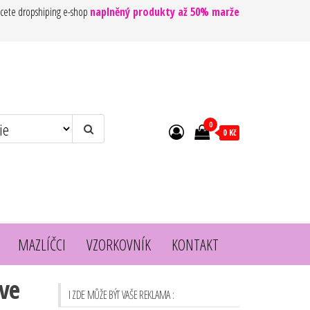
cete dropshiping e-shop
naplněný produkty až 50% marže
0
0 Kč
MAZLÍČCI
VZORKOVNÍK
KONTAKT
ove
I ZDE MŮŽE BÝT VAŠE REKLAMA :