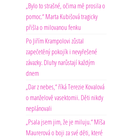
„Bylo to strašné, očima mě prosila o
pomoc.“ Marta Kubišová tragicky
přišla o milovanou fenku
Po Jiřím Krampolovi zůstal
zapečetěný pokojík i nevyřešené
závazky. Dluhy narůstají každým
dnem
„Dar z nebes,“ říká Terezie Kovalová
o manželově vasektomii. Děti nikdy
neplánovali
„Psala jsem jim, že je miluju.“ Míša
Maurerová o boji za své děti, které