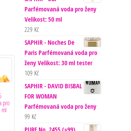
Parfémovaná voda pro ženy
Velikost: 50 ml
229
Kč
SAPHIR - Noches De
Paris Parfémovaná voda pro
ženy Velikost: 30 ml tester
109
Kč
SAPHIR - DAVID BISBAL
6
FOR WOMAN
a pro
Parfémovaná voda pro ženy
0 ml
99
Kč
PURE No. 2455 (=99)