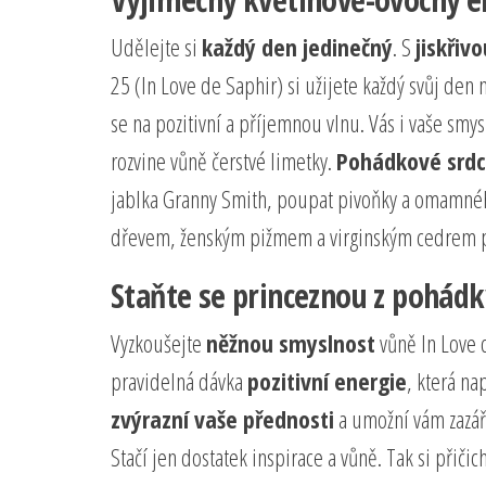
Udělejte si
každý den jedinečný
. S
jiskřiv
25 (In Love de Saphir) si užijete každý svůj de
se na pozitivní a příjemnou vlnu. Vás i vaše smy
rozvine vůně čerstvé limetky.
Pohádkové srd
jablka Granny Smith, poupat pivoňky a omamn
dřevem, ženským pižmem a virginským cedrem pak
Staňte se princeznou z pohádk
Vyzkoušejte
něžnou smyslnost
vůně In Love 
pravidelná dávka
pozitivní energie
, která na
zvýrazní vaše přednosti
a umožní vám zazář
Stačí jen dostatek inspirace a vůně. Tak si přičic