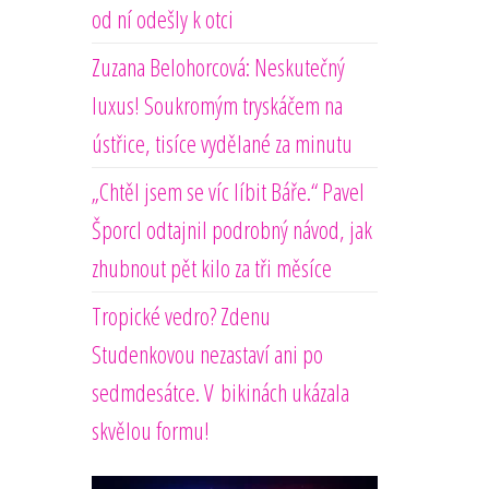
od ní odešly k otci
Zuzana Belohorcová: Neskutečný
luxus! Soukromým tryskáčem na
ústřice, tisíce vydělané za minutu
„Chtěl jsem se víc líbit Báře.“ Pavel
Šporcl odtajnil podrobný návod, jak
zhubnout pět kilo za tři měsíce
Tropické vedro? Zdenu
Studenkovou nezastaví ani po
sedmdesátce. V bikinách ukázala
skvělou formu!