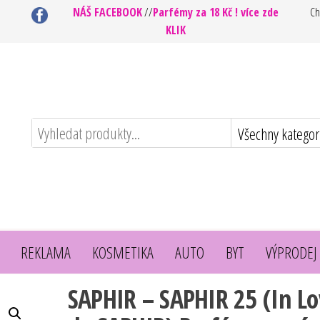
NÁŠ FACEBOOK
//
Parfémy za 18 Kč ! více zde
Ch
KLIK
REKLAMA
KOSMETIKA
AUTO
BYT
VÝPRODEJ
SAPHIR – SAPHIR 25 (In L