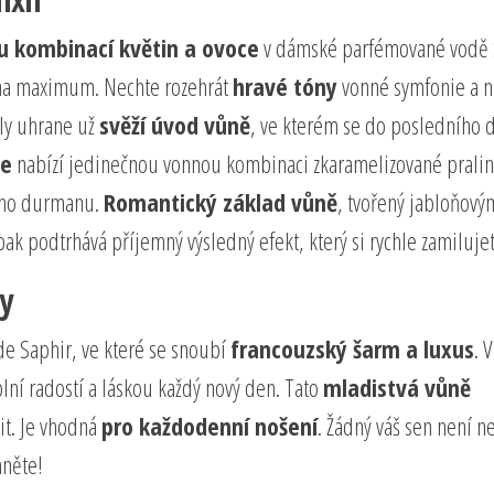
ou kombinací květin a ovoce
v dámské parfémované vodě 
n na maximum. Nechte rozehrát
hravé tóny
vonné symfonie a n
sly uhrane už
svěží úvod vůně
, ve kterém se do posledního d
ce
nabízí jedinečnou vonnou kombinaci zkaramelizované pralin
ého durmanu.
Romantický základ vůně
, tvořený jabloňový
 podtrhává příjemný výsledný efekt, který si rychle zamilujet
y
de Saphir, ve které se snoubí
francouzský šarm a luxus
. 
plní radostí a láskou každý nový den. Tato
mladistvá vůně
it. Je vhodná
pro každodenní nošení
. Žádný váš sen není 
hněte!