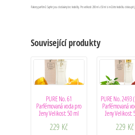
Flakony parfémů Saphir jsou dodávány bez krabičky. Pro velikosti 200 ml a 50 ml si můžete krabičku dokoupit 
Související produkty
PURE No. 61
PURE No. 2493 
Parfémovaná voda pro
Parfémovaná vo
ženy Velikost: 50 ml
ženy Velikost: 
229
Kč
229
Kč