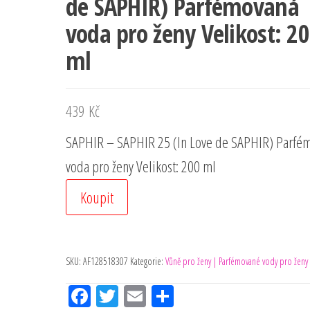
de SAPHIR) Parfémovaná
voda pro ženy Velikost: 2
ml
439
Kč
SAPHIR – SAPHIR 25 (In Love de SAPHIR) Parfé
voda pro ženy Velikost: 200 ml
Koupit
SKU:
AF128518307
Kategorie:
Vůně pro ženy | Parfémované vody pro ženy
Fac
Tw
Em
Sh