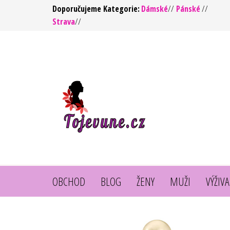
Přeskočit
Doporučujeme Kategorie:
Dámské
//
Pánské
//
Strava
//
na
obsah
To jsou
https://tojevune.cz/
vůně ! –
Kvalita za
rozumnou
cenu
OBCHOD
BLOG
ŽENY
MUŽI
VÝŽIVA