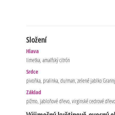
Složení
Hlava
limetka, amalfský citrón
Srdce
pivoňka, pralinka, durman, zelené jablko Grann
Základ
pižmo, jabloňové dřevo, virginské cedrové dřev
Výjimečný květinově-ovocný el