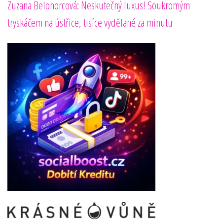
Zuzana Belohorcová: Neskutečný luxus! Soukromým
tryskáčem na ústřice, tisíce vydělané za minutu