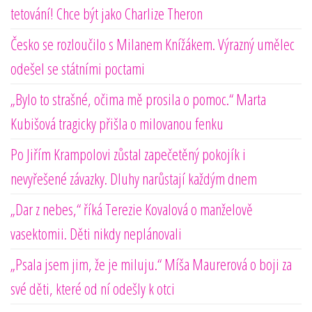
tetování! Chce být jako Charlize Theron
Česko se rozloučilo s Milanem Knížákem. Výrazný umělec
odešel se státními poctami
„Bylo to strašné, očima mě prosila o pomoc.“ Marta
Kubišová tragicky přišla o milovanou fenku
Po Jiřím Krampolovi zůstal zapečetěný pokojík i
nevyřešené závazky. Dluhy narůstají každým dnem
„Dar z nebes,“ říká Terezie Kovalová o manželově
vasektomii. Děti nikdy neplánovali
„Psala jsem jim, že je miluju.“ Míša Maurerová o boji za
své děti, které od ní odešly k otci