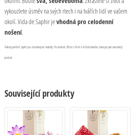
okolím. Buďte
svá, sebevědomá
. Zkrášlete si život a
vykouzlete úsměv na svých rtech i na tvářích lidí ve vašem
okolí. Vida de Saphir je
vhodná pro celodenní
nošení
.
Flakony parfémů Saphir jsou dodávány bez krabičky. Pro velikosti 200 ml a 50 ml si můžete krabičku dokoupit jako samostatný
produkt.
Související produkty