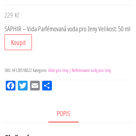
229
Kč
SAPHIR – Vida Parfémovaná voda pro ženy Velikost: 50 ml
Koupit
SKU:
AF128518022
Kategorie:
Vůně pro ženy | Parfémované vody pro ženy
Fac
Tw
Em
Sh
eb
itt
ail
ar
oo
er
e
k
POPIS