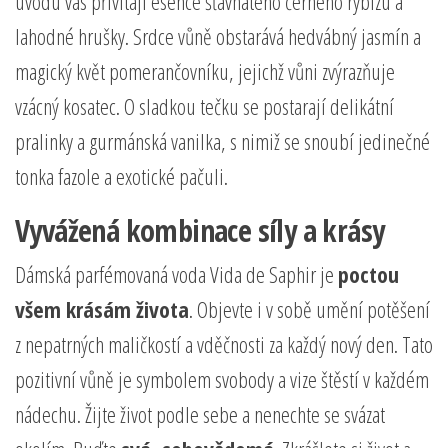
úvodu vás přivítají esence šťavnatého černého rybízu a
lahodné hrušky. Srdce vůně obstarává hedvábný jasmín a
magický květ pomerančovníku, jejichž vůni zvýrazňuje
vzácný kosatec. O sladkou tečku se postarají delikátní
pralinky a gurmánská vanilka, s nimiž se snoubí jedinečné
tonka fazole a exotické pačuli.
Vyvážená kombinace síly a krásy
Dámská parfémovaná voda Vida de Saphir je
poctou
všem krásám života
. Objevte i v sobě umění potěšení
z nepatrných maličkostí a vděčnosti za každý nový den. Tato
pozitivní vůně je symbolem svobody a vize štěstí v každém
nádechu. Žijte život podle sebe a nenechte se svázat