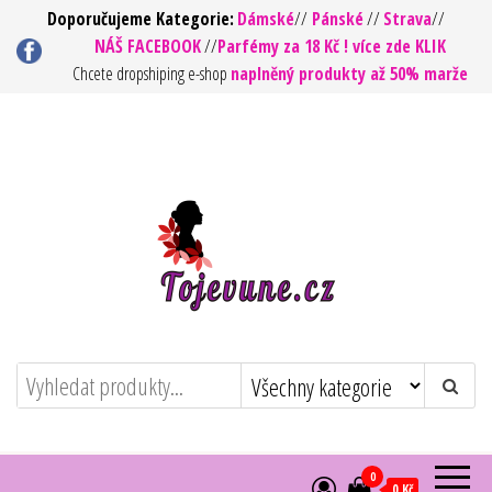
Přeskočit
Doporučujeme Kategorie:
Dámské
//
Pánské
//
Strava
//
NÁŠ FACEBOOK
//
Parfémy za 18 Kč ! více zde KLIK
na
Chcete dropshiping e-shop
naplněný produkty až 50% marže
obsah
To jsou vůně ! – Kvalita za rozumnou
https://tojevune.cz/
cenu
0
0 Kč