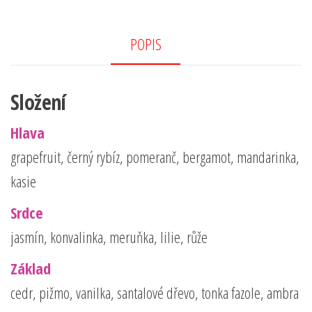
eb
itt
ail
ar
oo
er
e
k
POPIS
Složení
Hlava
grapefruit, černý rybíz, pomeranč, bergamot, mandarinka,
kasie
Srdce
jasmín, konvalinka, meruňka, lilie, růže
Základ
cedr, pižmo, vanilka, santalové dřevo, tonka fazole, ambra