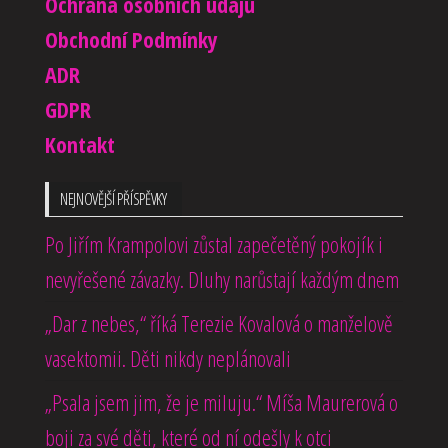
Ochrana osobních údajů
Obchodní Podmínky
ADR
GDPR
Kontakt
NEJNOVĚJŠÍ PŘÍSPĚVKY
Po Jiřím Krampolovi zůstal zapečetěný pokojík i
nevyřešené závazky. Dluhy narůstají každým dnem
„Dar z nebes,“ říká Terezie Kovalová o manželově
vasektomii. Děti nikdy neplánovali
„Psala jsem jim, že je miluju.“ Míša Maurerová o
boji za své děti, které od ní odešly k otci