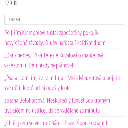
129
Kč
Z BLOGU
Po Jiřím Krampolovi zůstal zapečetěný pokojík i
nevyřešené závazky. Dluhy narůstají každým dnem
„Dar z nebes,“ říká Terezie Kovalová o manželově
vasektomii. Děti nikdy neplánovali
„Psala jsem jim, že je miluju.“ Míša Maurerová o boji za
své děti, které od ní odešly k otci
Zuzana Belohorcová: Neskutečný luxus! Soukromým
tryskáčem na ústřice, tisíce vydělané za minutu
„Chtěl jsem se víc líbit Báře.“ Pavel Šporcl odtajnil