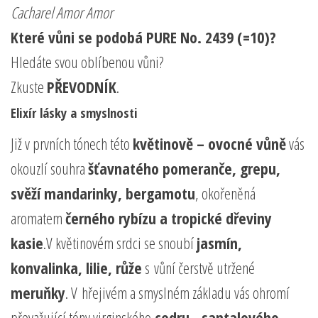
Cacharel Amor Amor
Které vůni se podobá PURE No. 2439 (=10)?
Hledáte svou oblíbenou vůni?
Zkuste
PŘEVODNÍK
.
Elixír lásky a smyslnosti
Již v prvních tónech této
květinově – ovocné vůně
vás
okouzlí souhra
šťavnatého pomeranče, grepu,
svěží mandarinky, bergamotu
, okořeněná
aromatem
černého rybízu a tropické dřeviny
kasie
.V květinovém srdci se snoubí
jasmín,
konvalinka, lilie, růže
s vůní čerstvě utržené
meruňky
. V hřejivém a smyslném základu vás ohromí
převažující tóny virginského
cedru, santalového