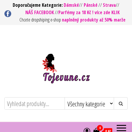
Přeskočit
Doporučujeme Kategorie:
Dámské
//
Pánské
//
Strava
//
NÁŠ FACEBOOK
//
Parfémy za 18 Kč ! více zde KLIK
na
Chcete dropshiping e-shop
naplněný produkty až 50% marže
obsah
To jsou vůně ! – Kvalita za rozumnou
https://tojevune.cz/
cenu
0
0 Kč