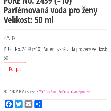
PURE No. 2439 (=10)
Parfémovaná voda pro ženy
Velikost: 50 ml
229
Kč
PURE No. 2439 (=10) Parfémovaná voda pro ženy Velikost:
50 ml
Koupit
SKU:
AF128518555
Kategorie:
Vůně pro ženy | Parfémované vody pro ženy
Fac
Tw
Em
Sh