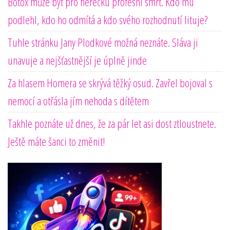
Botox může být pro herečku profesní smrt. Kdo mu
podlehl, kdo ho odmítá a kdo svého rozhodnutí lituje?
Tuhle stránku Jany Plodkové možná neznáte. Sláva ji
unavuje a nejšťastnější je úplně jinde
Za hlasem Homera se skrývá těžký osud. Zavřel bojoval s
nemocí a otřásla jím nehoda s dítětem
Takhle poznáte už dnes, že za pár let asi dost ztloustnete.
Ještě máte šanci to změnit!