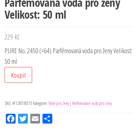
Parfémovaná voda pro ženy
Velikost: 50 ml
229
Kč
PURE No. 2450 (=64) Parfémovaná voda pro ženy Velikost:
50 ml
Koupit
SKU:
AF128518573
Kategorie:
Vůně pro ženy | Parfémované vody pro ženy
Fac
Tw
Em
Sh
eb
itt
ail
ar