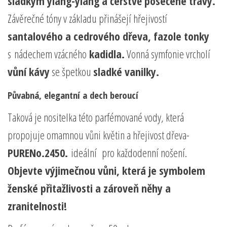
sladkým ylang-ylang a čerstvě posečené trávy.
Závěrečné tóny v základu přinášejí hřejivostí
santalového a cedrového dřeva, fazole tonky
s nádechem vzácného
kadidla.
Vonná symfonie vrcholí
vůní kávy
se špetkou
sladké vanilky.
Půvabná, elegantní a dech beroucí
Taková je nositelka této parfémované vody, která
propojuje omamnou vůni květin a hřejivost dřeva-
PURENo.2450.
ideální pro každodenní nošení.
Objevte výjimečnou vůni, která je symbolem
ženské přitažlivosti a zároveň něhy a
zranitelnosti!