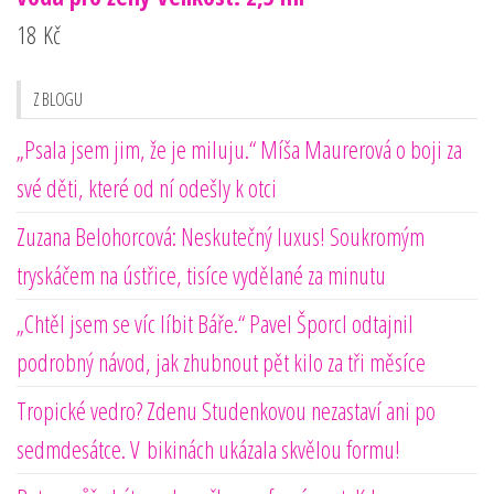
18
Kč
Z BLOGU
„Psala jsem jim, že je miluju.“ Míša Maurerová o boji za
své děti, které od ní odešly k otci
Zuzana Belohorcová: Neskutečný luxus! Soukromým
tryskáčem na ústřice, tisíce vydělané za minutu
„Chtěl jsem se víc líbit Báře.“ Pavel Šporcl odtajnil
podrobný návod, jak zhubnout pět kilo za tři měsíce
Tropické vedro? Zdenu Studenkovou nezastaví ani po
sedmdesátce. V bikinách ukázala skvělou formu!