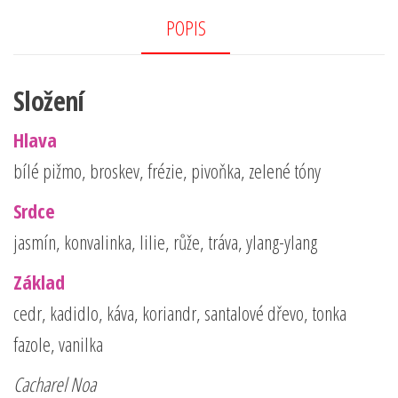
oo
er
e
k
POPIS
Složení
Hlava
bílé pižmo, broskev, frézie, pivoňka, zelené tóny
Srdce
jasmín, konvalinka, lilie, růže, tráva, ylang-ylang
Základ
cedr, kadidlo, káva, koriandr, santalové dřevo, tonka
fazole, vanilka
Cacharel Noa