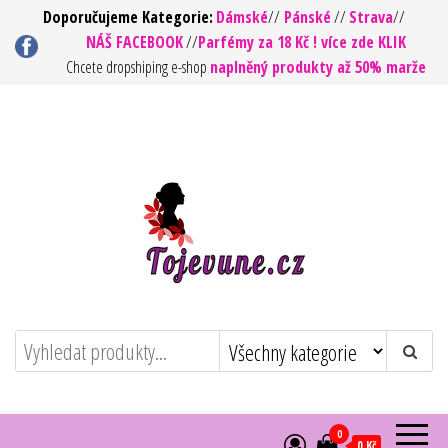
Přeskočit
Doporučujeme Kategorie:
Dámské
//
Pánské
//
Strava
//
NÁŠ FACEBOOK
//
Parfémy za 18 Kč ! více zde KLIK
na
Chcete dropshiping e-shop
naplněný produkty až 50% marže
obsah
To jsou vůně ! – Kvalita za rozumnou
https://tojevune.cz/
cenu
0
0 Kč