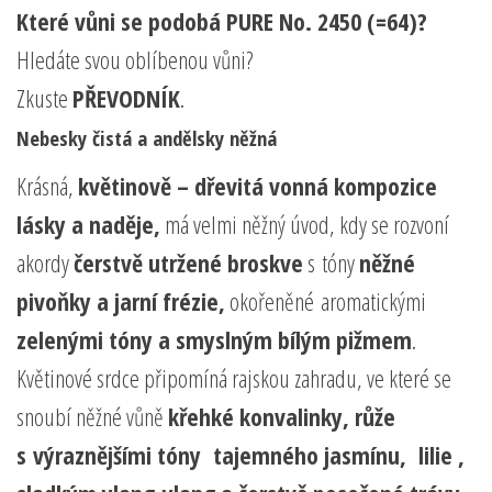
Které vůni se podobá PURE No. 2450 (=64)?
Hledáte svou oblíbenou vůni?
Zkuste
PŘEVODNÍK
.
Nebesky čistá a andělsky něžná
Krásná,
květinově – dřevitá vonná kompozice
lásky a naděje,
má velmi něžný úvod, kdy se rozvoní
akordy
čerstvě utržené broskve
s tóny
něžné
pivoňky a jarní frézie,
okořeněné aromatickými
zelenými tóny a smyslným bílým pižmem
.
Květinové srdce připomíná rajskou zahradu, ve které se
snoubí něžné vůně
křehké konvalinky, růže
s výraznějšími tóny tajemného jasmínu, lilie ,