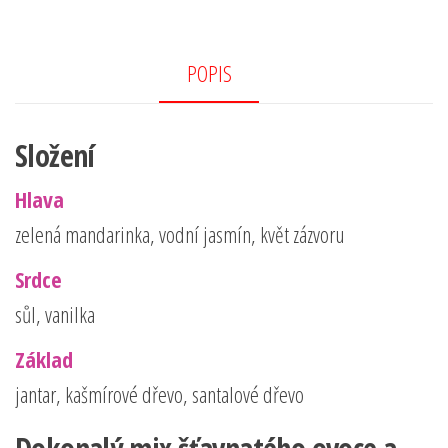
eb
itt
ail
ar
oo
er
e
k
POPIS
Složení
Hlava
zelená mandarinka, vodní jasmín, květ zázvoru
Srdce
sůl, vanilka
Základ
jantar, kašmírové dřevo, santalové dřevo