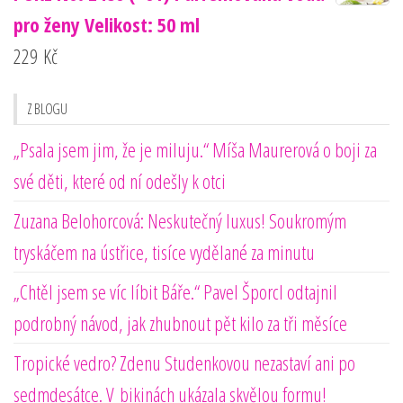
pro ženy Velikost: 50 ml
229
Kč
Z BLOGU
„Psala jsem jim, že je miluju.“ Míša Maurerová o boji za
své děti, které od ní odešly k otci
Zuzana Belohorcová: Neskutečný luxus! Soukromým
tryskáčem na ústřice, tisíce vydělané za minutu
„Chtěl jsem se víc líbit Báře.“ Pavel Šporcl odtajnil
podrobný návod, jak zhubnout pět kilo za tři měsíce
Tropické vedro? Zdenu Studenkovou nezastaví ani po
sedmdesátce. V bikinách ukázala skvělou formu!