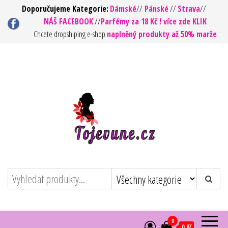
Přeskočit
Doporučujeme Kategorie:
Dámské
//
Pánské
//
Strava
//
NÁŠ FACEBOOK
//
Parfémy za 18 Kč ! více zde KLIK
na
Chcete dropshiping e-shop
naplněný produkty až 50% marže
obsah
To jsou vůně ! – Kvalita za rozumnou
https://tojevune.cz/
cenu
0
0 Kč