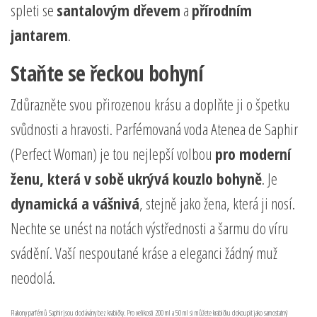
spleti se
santalovým dřevem
a
přírodním
jantarem
.
Staňte se řeckou bohyní
Zdůrazněte svou přirozenou krásu a doplňte ji o špetku
svůdnosti a hravosti. Parfémovaná voda Atenea de Saphir
(Perfect Woman) je tou nejlepší volbou
pro moderní
ženu, která v sobě ukrývá kouzlo bohyně
. Je
dynamická a vášnivá
, stejně jako žena, která ji nosí.
Nechte se unést na notách výstřednosti a šarmu do víru
svádění. Vaší nespoutané kráse a eleganci žádný muž
neodolá.
Flakony parfémů Saphir jsou dodávány bez krabičky. Pro velikosti 200 ml a 50 ml si můžete krabičku dokoupit jako samostatný