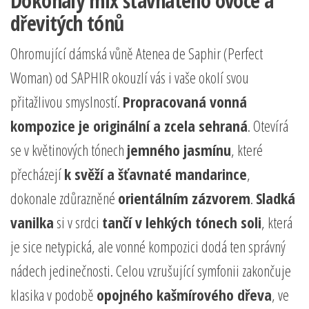
Dokonalý mix šťavnatého ovoce a
dřevitých tónů
Ohromující dámská vůně Atenea de Saphir (Perfect
Woman) od SAPHIR okouzlí vás i vaše okolí svou
přitažlivou smyslností.
Propracovaná vonná
kompozice je originální a zcela sehraná
. Otevírá
se v květinových tónech
jemného jasmínu
, které
přecházejí
k svěží a šťavnaté mandarince
,
dokonale zdůrazněné
orientálním zázvorem
.
Sladká
vanilka
si v srdci
tančí v lehkých tónech soli
, která
je sice netypická, ale vonné kompozici dodá ten správný
nádech jedinečnosti. Celou vzrušující symfonii zakončuje
klasika v podobě
opojného kašmírového dřeva
, ve