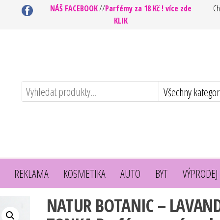
NÁŠ FACEBOOK
//
Parfémy za 18 Kč ! více zde
Ch
KLIK
REKLAMA
KOSMETIKA
AUTO
BYT
VÝPRODEJ
NATUR BOTANIC – LAVAN