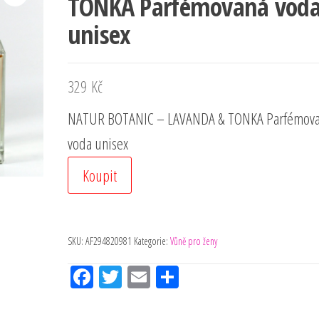
TONKA Parfémovaná vod
unisex
329
Kč
NATUR BOTANIC – LAVANDA & TONKA Parfémov
voda unisex
Koupit
SKU:
AF294820981
Kategorie:
Vůně pro ženy
Fac
Tw
Em
Sh
eb
itt
ail
ar