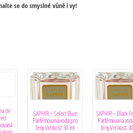
halte se do smyslné vůně i vy!
ea de
SAPHIR – Select Blue
SAPHIR – Black 
ect
Parfémovaná voda pro
Parfémovaná vod
ovaná
ženy Velikost: 30 ml
ženy Velikost: 3
likost: