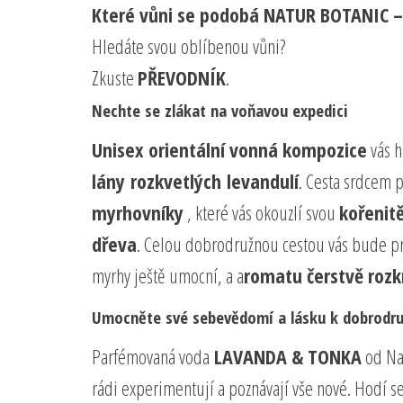
Které vůni se podobá NATUR BOTANIC
Hledáte svou oblíbenou vůni?
Zkuste
PŘEVODNÍK
.
Nechte se zlákat na voňavou expedici
Unisex orientální vonná kompozice
vás h
lány rozkvetlých levandulí
. Cesta srdcem 
myrhovníky
, které vás okouzlí svou
kořenit
dřeva
. Celou dobrodružnou cestou vás bude pr
myrhy ještě umocní, a a
romatu čerstvě rozk
Umocněte své sebevědomí a lásku k dobrodru
Parfémovaná voda
LAVANDA & TONKA
od Na
rádi experimentují a poznávají vše nové. Hodí se