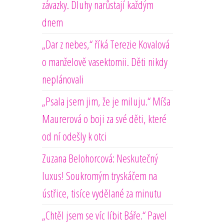
závazky. Dluhy narůstají každým
dnem
„Dar z nebes,“ říká Terezie Kovalová
o manželově vasektomii. Děti nikdy
neplánovali
„Psala jsem jim, že je miluju.“ Míša
Maurerová o boji za své děti, které
od ní odešly k otci
Zuzana Belohorcová: Neskutečný
luxus! Soukromým tryskáčem na
ústřice, tisíce vydělané za minutu
„Chtěl jsem se víc líbit Báře.“ Pavel