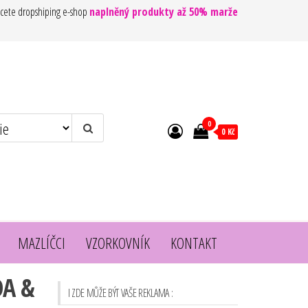
cete dropshiping e-shop
naplněný produkty až 50% marže
0
0 Kč
MAZLÍČCI
VZORKOVNÍK
KONTAKT
DA &
I ZDE MŮŽE BÝT VAŠE REKLAMA :