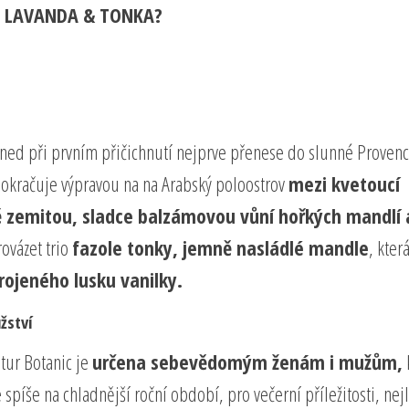
 – LAVANDA & TONKA?
ned při prvním přičichnutí nejprve přenese do slunné Provenc
pokračuje výpravou na na Arabský poloostrov
mezi kvetoucí
ě zemitou, sladce balzámovou vůní hořkých mandlí 
ovázet trio
fazole tonky, jemně nasládlé mandle
, kter
rojeného lusku vanilky.
žství
tur Botanic je
určena sebevědomým ženám i mužům,
 spíše na chladnější roční období, pro večerní příležitosti, nej