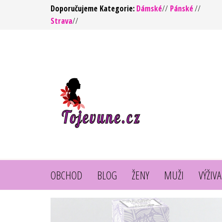
Přeskočit
Doporučujeme Kategorie:
Dámské
//
Pánské
//
Strava
//
na
obsah
To jsou
https://tojevune.cz/
vůně ! –
Kvalita za
rozumnou
cenu
OBCHOD
BLOG
ŽENY
MUŽI
VÝŽIVA