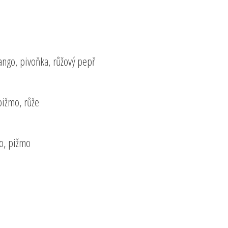
ango, pivoňka, růžový pepř
 pižmo, růže
vo, pižmo