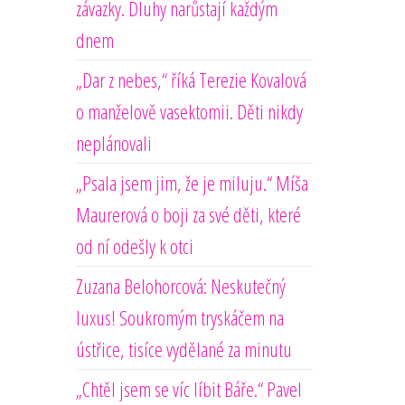
závazky. Dluhy narůstají každým
dnem
„Dar z nebes,“ říká Terezie Kovalová
o manželově vasektomii. Děti nikdy
neplánovali
„Psala jsem jim, že je miluju.“ Míša
Maurerová o boji za své děti, které
od ní odešly k otci
Zuzana Belohorcová: Neskutečný
luxus! Soukromým tryskáčem na
ústřice, tisíce vydělané za minutu
„Chtěl jsem se víc líbit Báře.“ Pavel