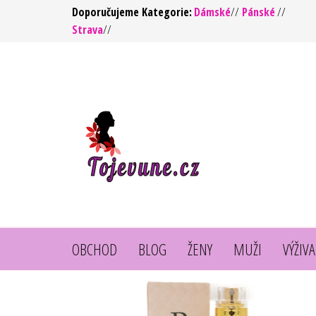
Přeskočit
Doporučujeme Kategorie:
Dámské
//
Pánské
//
Strava
//
na
obsah
To jsou
https://tojevune.cz/
vůně ! –
Kvalita za
rozumnou
cenu
OBCHOD
BLOG
ŽENY
MUŽI
VÝŽIVA