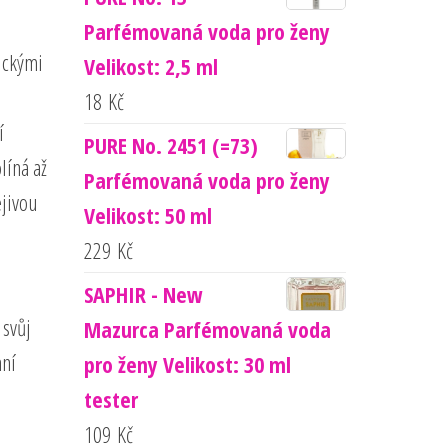
Parfémovaná voda pro ženy
ickými
Velikost: 2,5 ml
18
Kč
í
PURE No. 2451 (=73)
líná až
Parfémovaná voda pro ženy
jivou
Velikost: 50 ml
229
Kč
SAPHIR - New
 svůj
Mazurca Parfémovaná voda
nní
pro ženy Velikost: 30 ml
tester
109
Kč