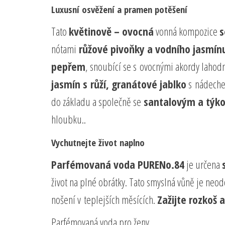
Luxusní osvěžení a pramen potěšení
Tato
květinově – ovocná
vonná kompozice
s
nótami
růžové pivoňky a vodního jasmín
pepřem
, snoubící se s ovocnými akordy lahod
jasmín s růží, granátové jablko
s nádech
do základu a společně se
santalovým a týk
hloubku..
Vychutnejte život naplno
Parfémovaná voda PURENo.84
je určena
život na plné obrátky. Tato smyslná vůně je neo
nošení v teplejších měsících.
Zažijte rozkoš 
Parfémovaná voda pro ženy