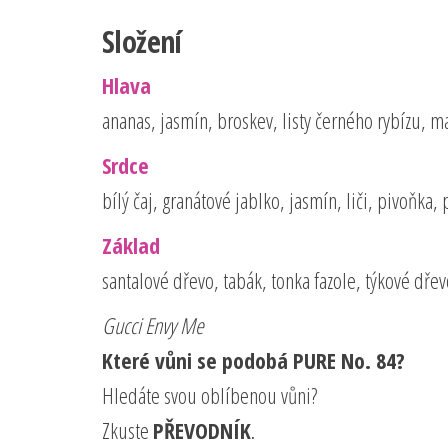
Složení
Hlava
ananas, jasmín, broskev, listy černého rybízu, m
Srdce
bílý čaj, granátové jablko, jasmín, liči, pivoňka,
Základ
santalové dřevo, tabák, tonka fazole, týkové dře
Gucci Envy Me
Které vůni se podobá PURE No. 84?
Hledáte svou oblíbenou vůni?
Zkuste
PŘEVODNÍK
.