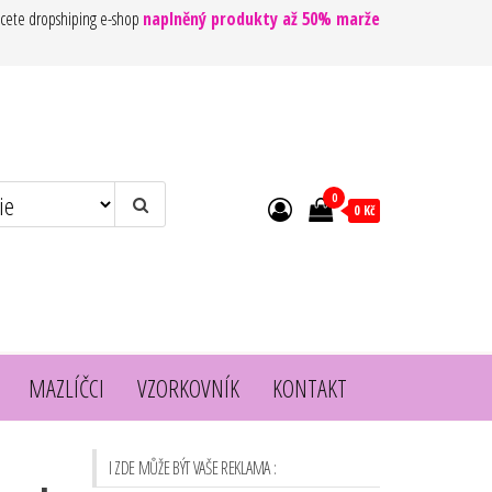
cete dropshiping e-shop
naplněný produkty až 50% marže
0
0 Kč
MAZLÍČCI
VZORKOVNÍK
KONTAKT
I ZDE MŮŽE BÝT VAŠE REKLAMA :