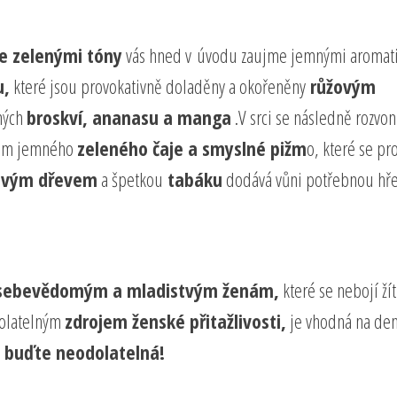
e zelenými tóny
vás hned v úvodu zaujme jemnými aromat
u,
které jsou provokativně doladěny a okořeněny
růžovým
ných
broskví, ananasu a manga
.V srci se následně rozvon
em jemného
zeleného čaje a smyslné pižm
o, které se pro
ovým dřevem
a špetkou
tabáku
dodává vůni potřebnou hře
sebevědomým a mladistvým ženám,
které se nebojí žít
dolatelným
zdrojem ženské přitažlivosti,
je vhodná na de
a buďte neodolatelná!