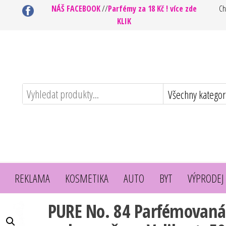
NÁŠ FACEBOOK
//
Parfémy za 18 Kč ! více zde
Ch
KLIK
REKLAMA
KOSMETIKA
AUTO
BYT
VÝPRODEJ
PURE No. 84 Parfémovaná