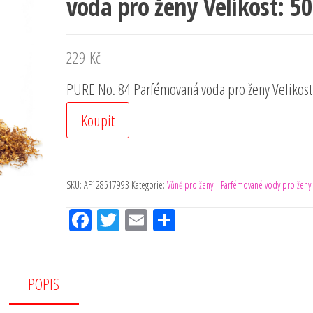
voda pro ženy Velikost: 5
229
Kč
PURE No. 84 Parfémovaná voda pro ženy Velikost
Koupit
SKU:
AF128517993
Kategorie:
Vůně pro ženy | Parfémované vody pro ženy
Fac
Tw
Em
Sh
eb
itt
ail
ar
oo
er
e
k
POPIS