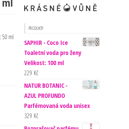
0 ml
PRODUKTY
: 50 ml
SAPHIR - Coco Ice
Toaletní voda pro ženy
Velikost: 100 ml
229
Kč
NATUR BOTANIC -
AZUL PROFUNDO
Parfémovaná voda unisex
329
Kč
Rozprašovač parfému