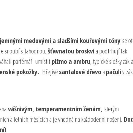
íjemnými medovými a sladšími kouřovými tóny
se ot
ale snoubí s lahodnou,
šťavnatou broskví
a podtrhují tak
váhali parfémáři umístit
pižmo a ambru
, typické složky zák
enské pokožky.
Hřejivé
santalové dřevo
a
pačuli
v zák
čena
vášnivým, temperamentním ženám,
kterým
rních a letních měsících a je vhodná na každodenní nošení.
Dod
ní!