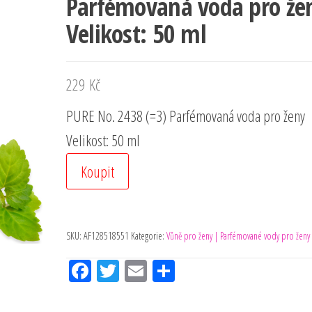
Parfémovaná voda pro že
Velikost: 50 ml
229
Kč
PURE No. 2438 (=3) Parfémovaná voda pro ženy
Velikost: 50 ml
Koupit
SKU:
AF128518551
Kategorie:
Vůně pro ženy | Parfémované vody pro ženy
Fac
Tw
Em
Sh
eb
itt
ail
ar