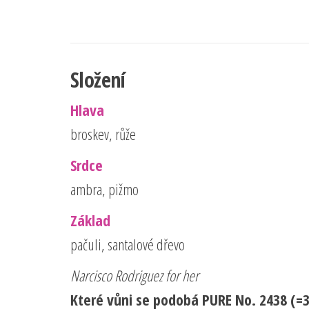
Složení
Hlava
broskev, růže
Srdce
ambra, pižmo
Základ
pačuli, santalové dřevo
Narcisco Rodriguez for her
Které vůni se podobá PURE No. 2438 (=3