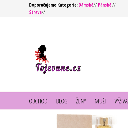
Přeskočit
Doporučujeme Kategorie:
Dámské
//
Pánské
//
Strava
//
na
obsah
To jsou
https://tojevune.cz/
vůně ! –
Kvalita za
rozumnou
cenu
OBCHOD
BLOG
ŽENY
MUŽI
VÝŽIVA