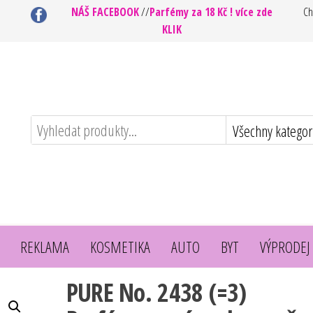
NÁŠ FACEBOOK
//
Parfémy za 18 Kč ! více zde
Ch
KLIK
REKLAMA
KOSMETIKA
AUTO
BYT
VÝPRODEJ
PURE No. 2438 (=3)