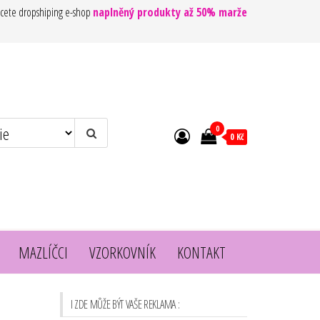
cete dropshiping e-shop
naplněný produkty až 50% marže
0
0 Kč
MAZLÍČCI
VZORKOVNÍK
KONTAKT
I ZDE MŮŽE BÝT VAŠE REKLAMA :