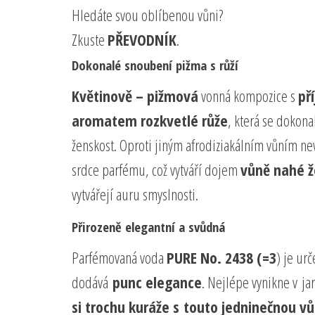
Hledáte svou oblíbenou vůni?
Zkuste
PŘEVODNÍK
.
Dokonalé snoubení pižma s růží
Květinově – pižmová
vonná kompozice s
př
aromatem rozkvetlé růže
, která se dokon
ženskost. Oproti jiným afrodiziakálním vůním ne
srdce parfému, což vytváří dojem
vůně nahé ž
vytvářejí auru smyslnosti.
Přirozeně elegantní a svůdná
Parfémovaná voda
PURE No. 2438 (=3
) je ur
dodává
punc elegance
. Nejlépe vynikne v ja
si trochu kuráže s touto jedninečnou vů