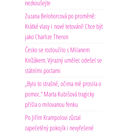
nezkoušejte
Zuzana Belohorcová po proměně:
Krátké vlasy i nové tetování! Chce být
jako Charlize Theron
Česko se rozloučilo s Milanem
Knížákem. Výrazný umělec odešel se
státními poctami
„Bylo to strašné, očima mě prosila o
pomoc.“ Marta Kubišová tragicky
přišla o milovanou fenku
Po Jiřím Krampolovi zůstal
zapečetěný pokojík i nevyřešené