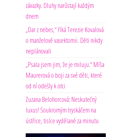
závazky. Dluhy narůstají každým
dnem
„Dar z nebes,“ říká Terezie Kovalová
o manželově vasektomii. Děti nikdy
neplánovali
„Psala jsem jim, že je miluju.“ Míša
Maurerová o boji za své děti, které
od ní odešly k otci
Zuzana Belohorcová: Neskutečný
luxus! Soukromým tryskáčem na
ústřice, tisíce vydělané za minutu