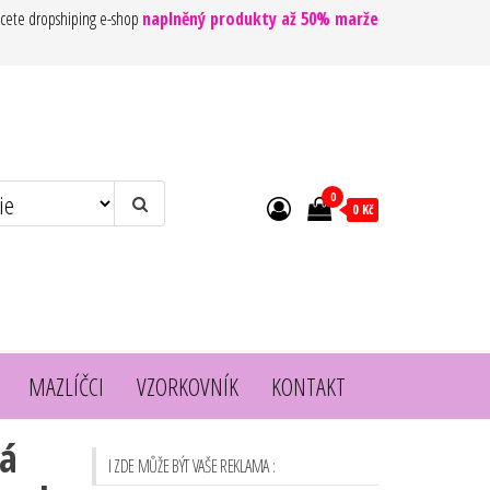
cete dropshiping e-shop
naplněný produkty až 50% marže
0
0 Kč
MAZLÍČCI
VZORKOVNÍK
KONTAKT
ná
I ZDE MŮŽE BÝT VAŠE REKLAMA :