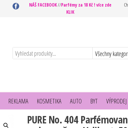
NÁŠ FACEBOOK
//
Parfémy za 18 Kč ! více zde
Ch
KLIK
REKLAMA
KOSMETIKA
AUTO
BYT
VÝPRODEJ
PURE No. 404 Parfémova