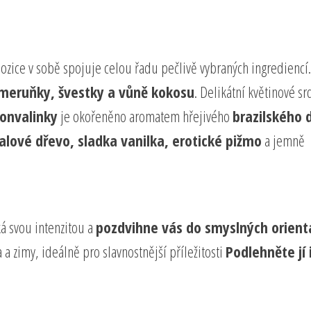
ice v sobě spojuje celou řadu pečlivě vybraných ingrediencí.
 meruňky, švestky a vůně kokosu
. Delikátní květinové sr
konvalinky
je okořeněno aromatem hřejivého
brazilského 
alové dřevo, sladka vanilka, erotické pižmo
a jemně
ká svou intenzitou a
pozdvihne vás do smyslných orient
 a zimy, ideálně pro slavnostnější příležitosti
Podlehněte jí 