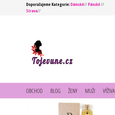
Přeskočit
Doporučujeme Kategorie:
Dámské
//
Pánské
//
Strava
//
na
obsah
To jsou
https://tojevune.cz/
vůně ! –
Kvalita za
rozumnou
cenu
OBCHOD
BLOG
ŽENY
MUŽI
VÝŽIVA