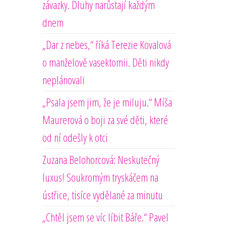
závazky. Dluhy narůstají každým
dnem
„Dar z nebes,“ říká Terezie Kovalová
o manželově vasektomii. Děti nikdy
neplánovali
„Psala jsem jim, že je miluju.“ Míša
Maurerová o boji za své děti, které
od ní odešly k otci
Zuzana Belohorcová: Neskutečný
luxus! Soukromým tryskáčem na
ústřice, tisíce vydělané za minutu
„Chtěl jsem se víc líbit Báře.“ Pavel