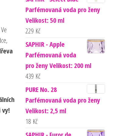
Parfémovaná voda pro ženy
Velikost: 50 ml
 Ve
229
Kč
dce,
SAPHIR - Apple
dřeva
Parfémovaná voda
pro ženy Velikost: 200 ml
439
Kč
PURE No. 28
álních
Parfémovaná voda pro ženy
i vy!
Velikost: 2,5 ml
18
Kč
SAPHIR - Furor de