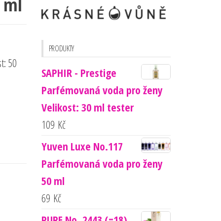
0 ml
PRODUKTY
t: 50
SAPHIR - Prestige
Parfémovaná voda pro ženy
Velikost: 30 ml tester
109
Kč
Yuven Luxe No.117
Parfémovaná voda pro ženy
50 ml
69
Kč
PURE No. 2443 (=18)