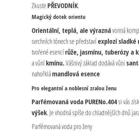
Zkuste
PŘEVODNÍK
.
Magický dotek orientu
Orientální, teplá, ale výrazná
vonná kompoz
svrchních tónech se představí
explozí sladké
tvořené esencí
růže, jasmínu, tuberózy a 
a vůní
kmínu.
Vášnivý základ dodává vůni
sant
nahořklá
mandlová esence
Pro elegantní a noblesní zralou ženu
Parfémovaná voda PURENo.404
si vás zís
výšek
. Je vhodná spíše do chladnějších dnů jara
Parfémovaná voda pro ženy