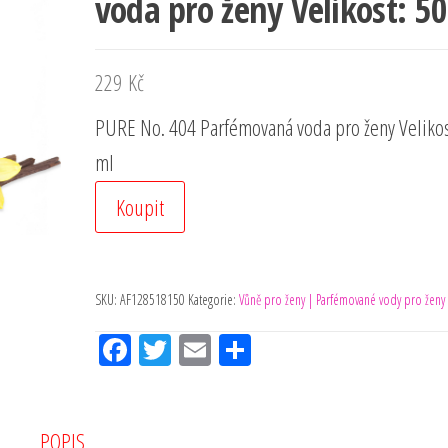
voda pro ženy Velikost: 5
229
Kč
PURE No. 404 Parfémovaná voda pro ženy Velikos
ml
Koupit
SKU:
AF128518150
Kategorie:
Vůně pro ženy | Parfémované vody pro ženy
Fac
Tw
Em
Sh
eb
itt
ail
ar
oo
er
e
k
POPIS