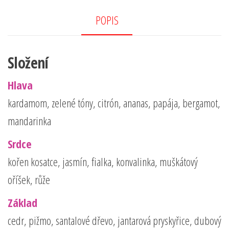
oo
er
e
k
POPIS
Složení
Hlava
kardamom, zelené tóny, citrón, ananas, papája, bergamot,
mandarinka
Srdce
kořen kosatce, jasmín, fialka, konvalinka, muškátový
oříšek, růže
Základ
cedr, pižmo, santalové dřevo, jantarová pryskyřice, dubový