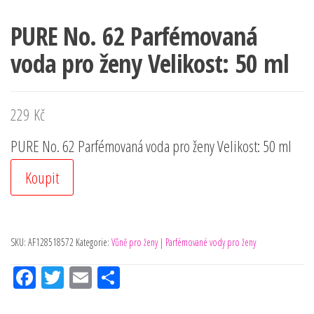
PURE No. 62 Parfémovaná
voda pro ženy Velikost: 50 ml
229
Kč
PURE No. 62 Parfémovaná voda pro ženy Velikost: 50 ml
Koupit
SKU:
AF128518572
Kategorie:
Vůně pro ženy | Parfémované vody pro ženy
Fac
Tw
Em
Sh
eb
itt
ail
ar