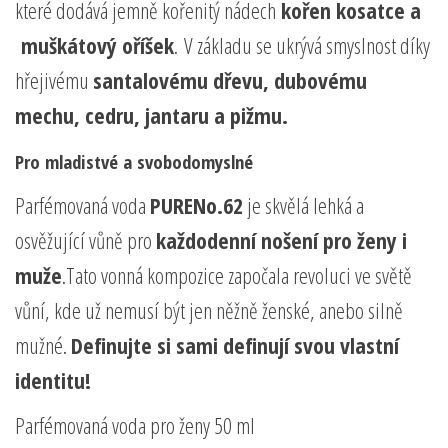
které dodává jemně kořenitý nádech
kořen kosatce a
muškátový oříšek
. V základu se ukrývá smyslnost díky
hřejivému
santalovému dřevu, dubovému
mechu, cedru, jantaru a pižmu.
Pro mladistvé a svobodomyslné
Parfémovaná voda
PURENo.62
je skvělá lehká a
osvěžující vůně pro
každodenní nošení pro ženy i
muže
.Tato vonná kompozice započala revoluci ve světě
vůní, kde už nemusí být jen něžně ženské, anebo silně
mužné.
Definujte si sami definují svou vlastní
identitu!
Parfémovaná voda pro ženy 50 ml