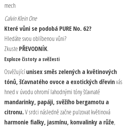
mech
Calvin Klein One
Které vůni se podobá PURE No. 62?
Hledáte svou oblíbenou vůni?
Zkuste
PŘEVODNÍK
.
Exploze čistoty a svěžesti
Osvěžující
unisex směs zelených a květinových
tónů, šťavnatého ovoce a exotických dřevin
vás
hned v úvodu ohromí lahodnými tóny šťavnaté
mandarinky, papáji, svěžího bergamotu a
citronu.
V srdci následně začne pulzovat květinová
harmonie fialky, jasmínu, konvalinky a růže
,