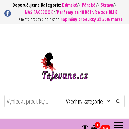
Přeskočit
Doporučujeme Kategorie:
Dámské
//
Pánské
//
Strava
//
NÁŠ FACEBOOK
//
Parfémy za 18 Kč ! více zde KLIK
na
Chcete dropshiping e-shop
naplněný produkty až 50% marže
obsah
To jsou vůně ! – Kvalita za rozumnou
https://tojevune.cz/
cenu
0
0 Kč