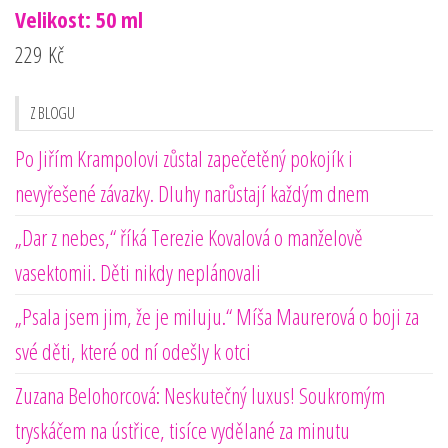
Velikost: 50 ml
229
Kč
Z BLOGU
Po Jiřím Krampolovi zůstal zapečetěný pokojík i
nevyřešené závazky. Dluhy narůstají každým dnem
„Dar z nebes,“ říká Terezie Kovalová o manželově
vasektomii. Děti nikdy neplánovali
„Psala jsem jim, že je miluju.“ Míša Maurerová o boji za
své děti, které od ní odešly k otci
Zuzana Belohorcová: Neskutečný luxus! Soukromým
tryskáčem na ústřice, tisíce vydělané za minutu