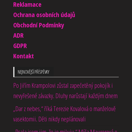
Reklamace
Ochrana osobních údajů
Obchodní Podmínky
ADR
GDPR
Kontakt
NEJNOVĚJŠÍ PŘÍSPĚVKY
Po Jiřím Krampolovi zůstal zapečetěný pokojík i
nevyřešené závazky. Dluhy narůstají každým dnem
„Dar z nebes,“ říká Terezie Kovalová o manželově
vasektomii. Děti nikdy neplánovali
„Psala jsem jim, že je miluju.“ Míša Maurerová o