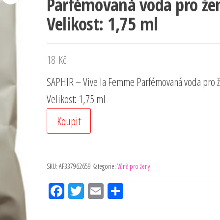
Parfémovaná voda pro že
Velikost: 1,75 ml
18
Kč
SAPHIR – Vive la Femme Parfémovaná voda pro 
Velikost: 1,75 ml
Koupit
SKU:
AF337962659
Kategorie:
Vůně pro ženy
Fac
Tw
Em
Sh
eb
itt
ail
ar