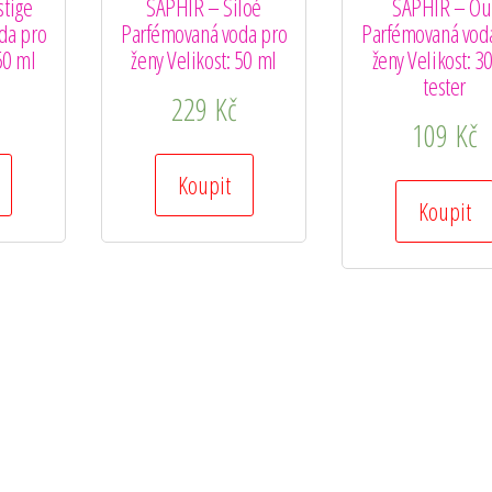
tige
SAPHIR – Siloé
SAPHIR – Ou
da pro
Parfémovaná voda pro
Parfémovaná vod
50 ml
ženy Velikost: 50 ml
ženy Velikost: 3
tester
229
Kč
109
Kč
Koupit
Koupit