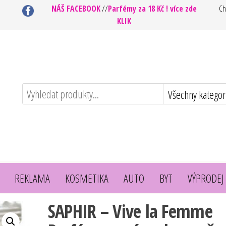
NÁŠ FACEBOOK
//
Parfémy za 18 Kč ! více zde
Ch
KLIK
REKLAMA
KOSMETIKA
AUTO
BYT
VÝPRODEJ
SAPHIR – Vive la Femme