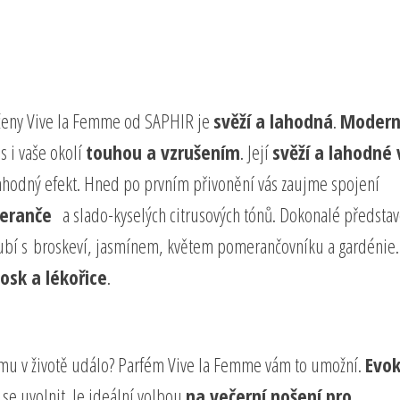
ženy Vive la Femme od SAPHIR je
svěží a lahodná
.
Modern
s i vaše okolí
touhou a vzrušením
. Její
svěží a lahodné
lahodný efekt. Hned po prvním přivonění vás zaujme spojení
meranče
a slado-kyselých citrusových tónů. Dokonalé představ
oubí s broskeví, jasmínem, květem pomerančovníku a gardénie.
vosk a lékořice
.
 mu v životě událo? Parfém Vive la Femme vám to umožní.
Evok
e uvolnit. Je ideální volbou
na večerní nošení pro