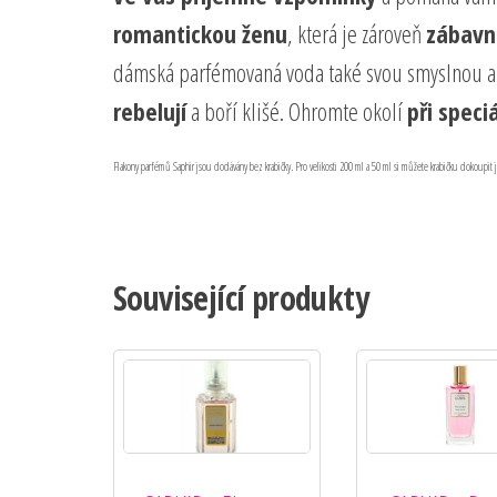
romantickou ženu
, která je zároveň
zábavn
dámská parfémovaná voda také svou smyslnou a 
rebelují
a boří klišé. Ohromte okolí
při speci
Flakony parfémů Saphir jsou dodávány bez krabičky. Pro velikosti 200 ml a 50 ml si můžete krabičku dokoupit 
Související produkty