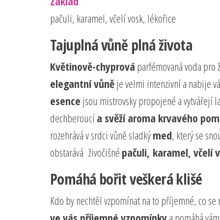
Základ
pačuli, karamel, včelí vosk, lékořice
Tajuplná vůně plná života
Květinově-chyprová
parfémovaná voda pro 
elegantní vůně
je velmi intenzivní a nabije vá
esence
jsou mistrovsky propojené a vytvářejí 
dechberoucí
a svěží aroma krvavého po
rozehrává v srdci vůně sladký
med
, který se sn
obstarává živočišné
pačuli, karamel, včelí 
Pomáhá bořit veškerá klišé
Kdo by nechtěl vzpomínat na to příjemné, co se
ve vás příjemné vzpomínky
a pomáhá vám s