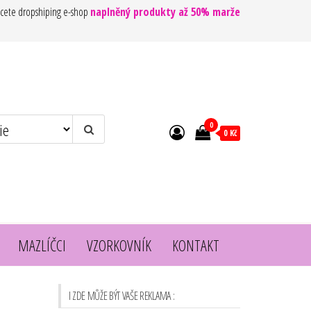
cete dropshiping e-shop
naplněný produkty až 50% marže
0
0 Kč
MAZLÍČCI
VZORKOVNÍK
KONTAKT
I ZDE MŮŽE BÝT VAŠE REKLAMA :