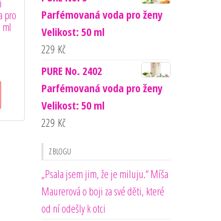
i
Parfémovaná voda pro ženy
a pro
0 ml
Velikost: 50 ml
229
Kč
PURE No. 2402
Parfémovaná voda pro ženy
Velikost: 50 ml
229
Kč
Z BLOGU
„Psala jsem jim, že je miluju.“ Míša
Maurerová o boji za své děti, které
od ní odešly k otci