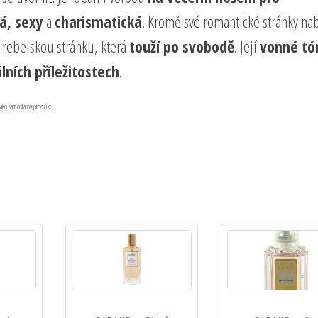
á, sexy
a
charismatická
. Kromě své romantické stránky nab
rebelskou stránku, která
touží po svobodě
. Její
vonné tó
álních příležitostech
.
jako samostatný produkt.